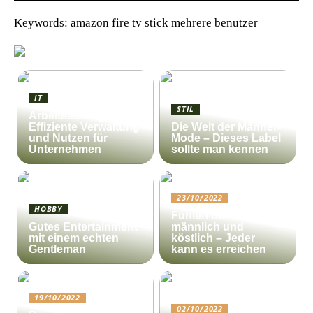
Keywords: amazon fire tv stick mehrere benutzer
IT
STIL
Arbeitsauftrag:
Effiziente Verwaltung
Die Welt der Männer-
und Nutzen für
Mode – Dieses Label
Unternehmen
sollte man kennen
23/10/2022
HOBBY
Fühlen Sie sich
Gutes Entertainment
männlich und
mit einem echten
köstlich – Jeder
Gentleman
kann es erreichen
19/10/2022
02/10/2022