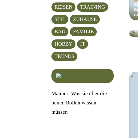
S
REISEN
TRAINING
S
L
n
d
STIL
ZUHAUSE
d
k
BAU
FAMILIE
HOBBY
IT
TRENDS
Männer: Was sie über die
neuen Rollen wissen
müssen