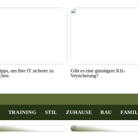
ipps, um Ihre IT sicherer zu
Gibt es eine günstigere Kfz-
chen
Versicherung?
TRAINING
STIL
ZUHAUSE
BAU
FAMIL
rbeitsauftrag: Effiziente
Die Welt der Männer-
erwaltung und Nutzen
Mode – Dieses Label
ür Unternehmen
sollte man kennen