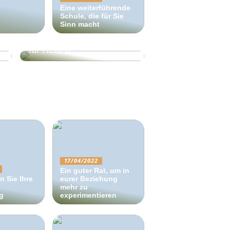
Eine weiterführende
Schule, die für Sie
Dänische
Sinn macht
Elektrofahrradmarke mit
coolen Elektrofahrrädern
für Herren
17/04/2022
Ein guter Rat, um in
n Sie Ihre
eurer Beziehung
mehr zu
ag
experimentieren