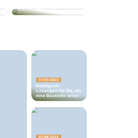
Villa, Volvo und…
Werkzeuge?
11/07/2022
Intelligente
Lösungen für Sie, die
eine Baustelle leiten
27/06/2022