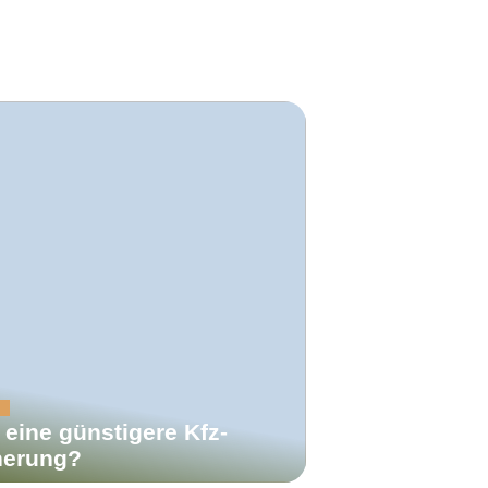
2
 eine günstigere Kfz-
herung?