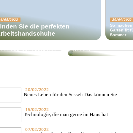
24/05/2022
20/04/2022
inden Sie die perfekten
So machen 
Garten fit 
rbeitshandschuhe
Sommer
önnen Sie sich etwas
5 Gadgets für unter 100
eues für Ihre Garderobe
Kronen
20/02/2022
Neues Leben für den Sessel: Das können Sie
15/02/2022
Technologie, die man gerne im Haus hat
07/02/2022