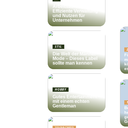
Arbeitsauftrag:
Effiziente Verwaltung
und Nutzen für
Unternehmen
STIL
Die Welt der Männer-
F
Mode – Dieses Label
m
sollte man kennen
k
e
HOBBY
Gutes Entertainment
mit einem echten
Gentleman
B
h
g
G
23/10/2022