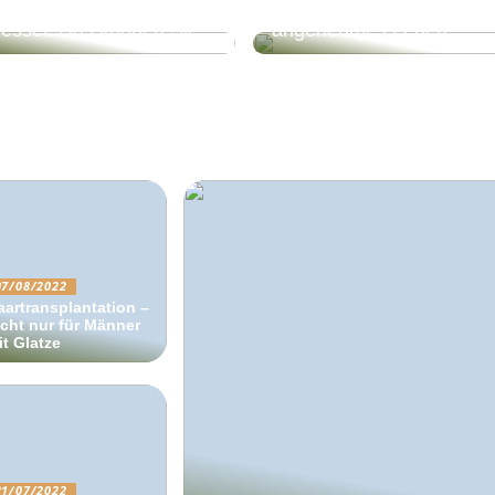
eues Leben für den
Freizeitkleidung für ein
essel: Das können Sie
angenehmes Leben!
07/08/2022
aartransplantation –
icht nur für Männer
it Glatze
21/07/2022