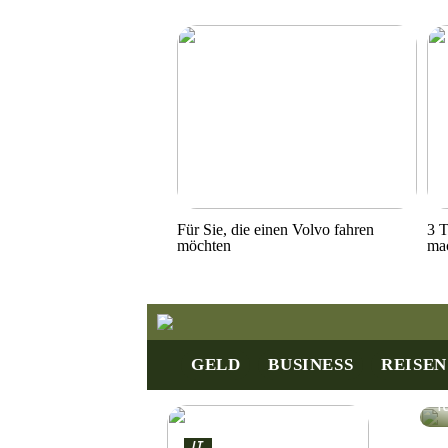
Für Sie, die einen Volvo fahren
3 T
möchten
ma
GELD
BUSINESS
REISEN
A
V
f
IT