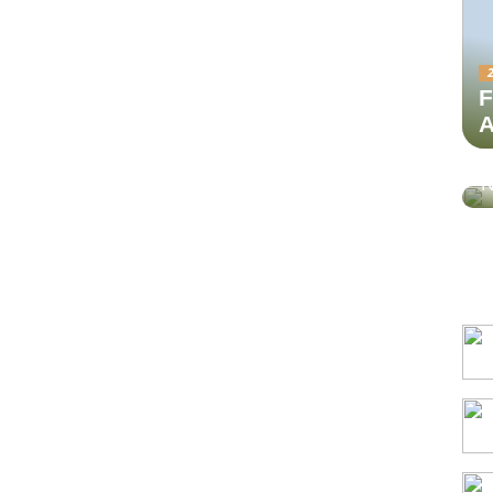
F
A
G
N