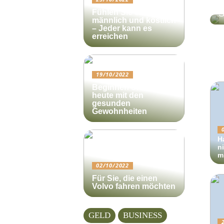
N
Fühlen Sie sich
S
männlich und köstlich
– Jeder kann es
erreichen
19/10/2022
Beginnen Sie noch
heute mit den
gesunden
Gewohnheiten
H
n
m
02/10/2022
Für Sie, die einen
Volvo fahren möchten
GELD
BUSINESS