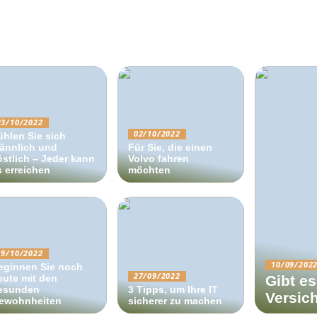
23/10/2022
02/10/2022
ühlen Sie sich
ännlich und
Für Sie, die einen
östlich – Jeder kann
Volvo fahren
s erreichen
möchten
19/10/2022
10/09/202
eginnen Sie noch
27/09/2022
eute mit den
Gibt es
esunden
3 Tipps, um Ihre IT
Versic
ewohnheiten
sicherer zu machen