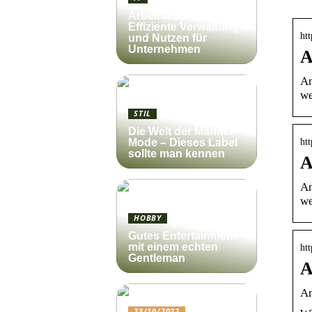
Arbeitsauftrag:
Effiziente Verwaltung
ht
und Nutzen für
Unternehmen
A
An
we
STIL
Die Welt der Männer-
ht
Mode – Dieses Label
sollte man kennen
A
An
we
HOBBY
Gutes Entertainment
mit einem echten
ht
Gentleman
A
An
23/10/2022