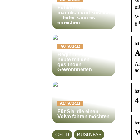
Wi
gi
Fühlen Sie sich
männlich und köstlich
Wi
– Jeder kann es
gi
erreichen
ht
19/10/2022
A
Beginnen Sie noch
heute mit den
An
gesunden
Gewohnheiten
ac
ht
4
02/10/2022
Für Sie, die einen
Volvo fahren möchten
htt
W
GELD
BUSINESS