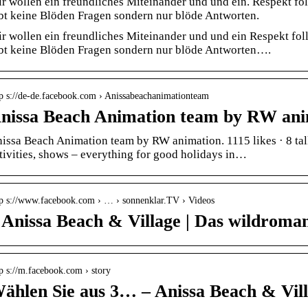
r wollen ein freundliches Miteinander und und ein. Respekt fol
bt keine Blöden Fragen sondern nur blöde Antworten.
r wollen ein freundliches Miteinander und und ein Respekt foll
bt keine Blöden Fragen sondern nur blöde Antworten….
tp s://de-de.facebook.com › Anissabeachanimationteam
nissa Beach Animation team by RW ani
issa Beach Animation team by RW animation. 1115 likes · 8 talk
tivities, shows – everything for good holidays in…
tp s://www.facebook.com › … › sonnenklar.TV › Videos
 Anissa Beach & Village | Das wildroma
p s://m.facebook.com › story
ählen Sie aus 3… – Anissa Beach & Vill