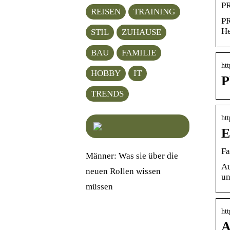
PR
REISEN
TRAINING
PR
He
STIL
ZUHAUSE
BAU
FAMILIE
ht
HOBBY
IT
P
TRENDS
ht
E
Fa
Männer: Was sie über die
Au
neuen Rollen wissen
un
müssen
ht
A