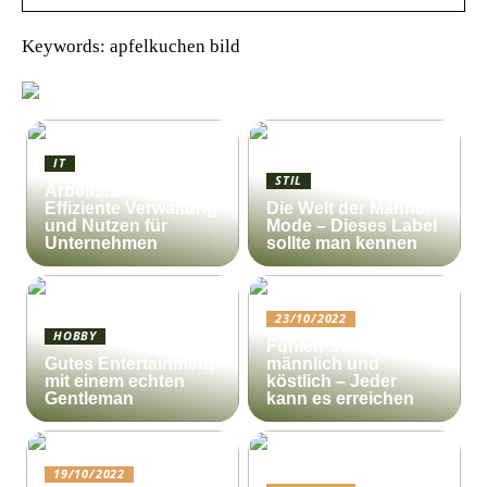
Keywords: apfelkuchen bild
IT
STIL
Arbeitsauftrag:
Effiziente Verwaltung
Die Welt der Männer-
und Nutzen für
Mode – Dieses Label
Unternehmen
sollte man kennen
23/10/2022
HOBBY
Fühlen Sie sich
Gutes Entertainment
männlich und
mit einem echten
köstlich – Jeder
Gentleman
kann es erreichen
19/10/2022