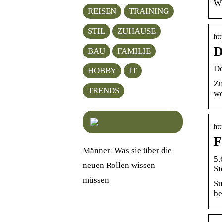
Wä
REISEN
TRAINING
STIL
ZUHAUSE
ht
D
BAU
FAMILIE
De
HOBBY
IT
Zu
TRENDS
wo
htt
F
Männer: Was sie über die
5.
neuen Rollen wissen
Si
müssen
Su
be