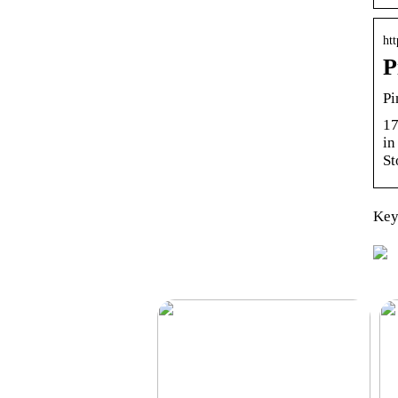
htt
P
Pi
17
in
St
Key