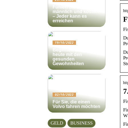
Fühlen Sie sich
htt
männlich und köstlich
– Jeder kann es
F
erreichen
Fi
Du
19/10/2022
Pr
Beginnen Sie noch
Du
heute mit den
Pr
gesunden
St
Gewohnheiten
htt
7
02/10/2022
Fi
Für Sie, die einen
Volvo fahren möchten
Fi
Wä
GELD
BUSINESS
Fi