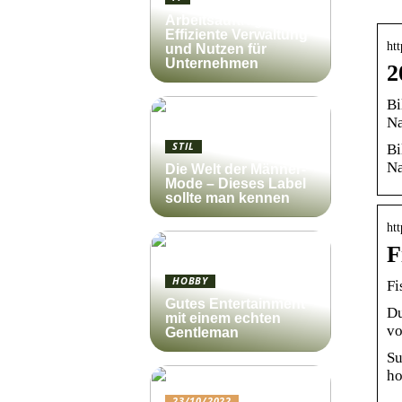
Arbeitsauftrag:
Effiziente Verwaltung
htt
und Nutzen für
Unternehmen
2
Bi
Na
STIL
Bi
Na
Die Welt der Männer-
Mode – Dieses Label
sollte man kennen
htt
F
HOBBY
Fi
Gutes Entertainment
Du
mit einem echten
vo
Gentleman
Su
ho
23/10/2022