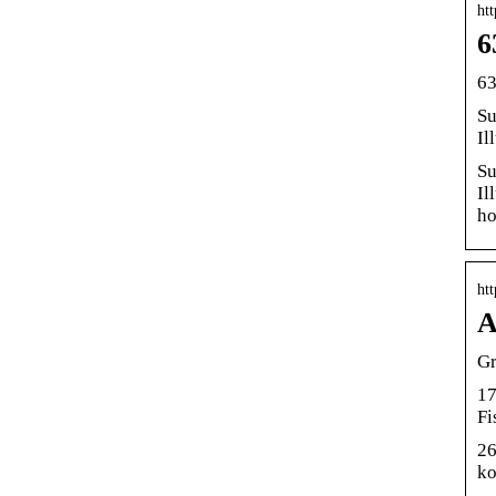
htt
6
63
Su
Il
Su
Il
ho
htt
A
Gr
17
Fi
26
ko