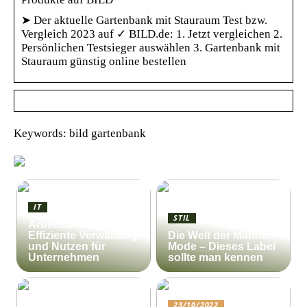
➤ Der aktuelle Gartenbank mit Stauraum Test bzw.
Vergleich 2023 auf ✓ BILD.de: 1. Jetzt vergleichen 2.
Persönlichen Testsieger auswählen 3. Gartenbank mit
Stauraum günstig online bestellen
Keywords: bild gartenbank
IT
STIL
Arbeitsauftrag:
Effiziente Verwaltung
Die Welt der Männer-
und Nutzen für
Mode – Dieses Label
Unternehmen
sollte man kennen
23/10/2022