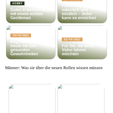
HOBBY
Fühlen Sie sich
Gutes Entertainment
männlich und
mit einem echten
köstlich – Jeder
Gentleman
kann es erreichen
19/10/2022
02/10/2022
Beginnen Sie noch
heute mit den
Für Sie, die einen
gesunden
Volvo fahren
Gewohnheiten
möchten
Männer: Was sie über die neuen Rollen wissen müssen