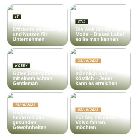
IT
STIL
Arbeitsauftrag:
Effiziente Verwaltung
Die Welt der Männer-
und Nutzen für
Mode – Dieses Label
Unternehmen
sollte man kennen
23/10/2022
HOBBY
Fühlen Sie sich
Gutes Entertainment
männlich und
mit einem echten
köstlich – Jeder
Gentleman
kann es erreichen
19/10/2022
02/10/2022
Beginnen Sie noch
heute mit den
Für Sie, die einen
gesunden
Volvo fahren
Gewohnheiten
möchten