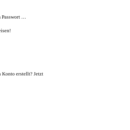
em Passwort …
eisen!
onto erstellt? Jetzt