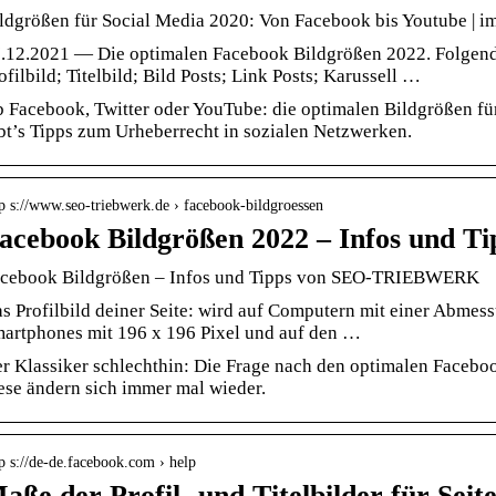
ldgrößen für Social Media 2020: Von Facebook bis Youtube | i
.12.2021 — Die optimalen Facebook Bildgrößen 2022. Folgend
ofilbild; Titelbild; Bild Posts; Link Posts; Karussell …
 Facebook, Twitter oder YouTube: die optimalen Bildgrößen fü
bt’s Tipps zum Urheberrecht in sozialen Netzwerken.
p s://www.seo-triebwerk.de › facebook-bildgroessen
acebook Bildgrößen 2022 – Infos und Ti
cebook Bildgrößen – Infos und Tipps von SEO-TRIEBWERK
s Profilbild deiner Seite: wird auf Computern mit einer Abmess
artphones mit 196 x 196 Pixel und auf den …
r Klassiker schlechthin: Die Frage nach den optimalen Facebo
ese ändern sich immer mal wieder.
p s://de-de.facebook.com › help
aße der Profil- und Titelbilder für Sei