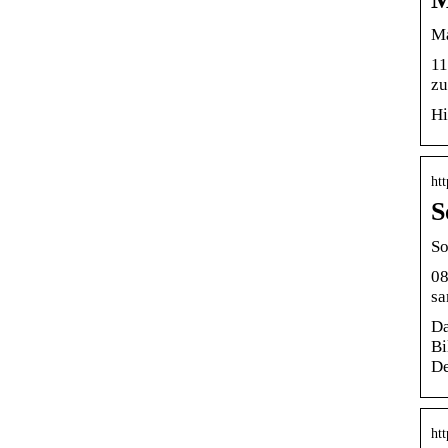
Ma
11
zu
Hi
ht
S
So
08
sa
Da
Bi
De
htt