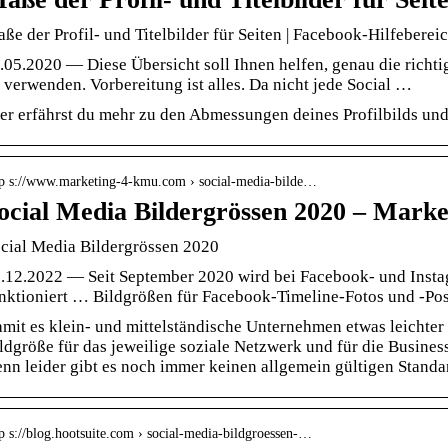
ße der Profil- und Titelbilder für Seiten | Facebook-Hilfeberei
.05.2020 — Diese Übersicht soll Ihnen helfen, genau die richt
 verwenden. Vorbereitung ist alles. Da nicht jede Social …
er erfährst du mehr zu den Abmessungen deines Profilbilds und 
tp s://www.marketing-4-kmu.com › social-media-bilde…
ocial Media Bildergrössen 2020 – Mar
cial Media Bildergrössen 2020
.12.2022 — Seit September 2020 wird bei Facebook- und Inst
nktioniert … Bildgrößen für Facebook-Timeline-Fotos und -Pos
mit es klein- und mittelständische Unternehmen etwas leichter h
ldgröße für das jeweilige soziale Netzwerk und für die Busine
nn leider gibt es noch immer keinen allgemein gültigen Standar
p s://blog.hootsuite.com › social-media-bildgroessen-…