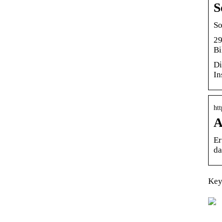
S
So
29
Bi
Di
In
ht
A
Er
da
Key