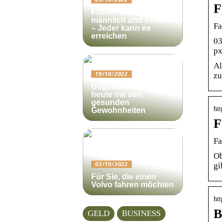
F
Fühlen Sie sich
männlich und köstlich
Fa
– Jeder kann es
erreichen
03
px
Al
19/10/2022
zu
Beginnen Sie noch
heute mit den
gesunden
htt
Gewohnheiten
F
Fa
Ob
02/10/2022
gi
Für Sie, die einen
Volvo fahren möchten
ht
B
GELD
BUSINESS