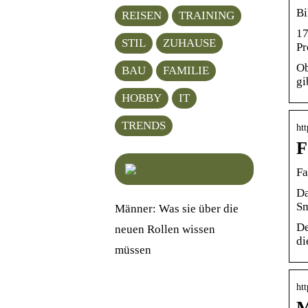
Bi
REISEN
TRAINING
17
STIL
ZUHAUSE
Pr
Ob
BAU
FAMILIE
gi
HOBBY
IT
TRENDS
htt
F
Fa
Da
Sm
Männer: Was sie über die
De
neuen Rollen wissen
di
müssen
htt
M