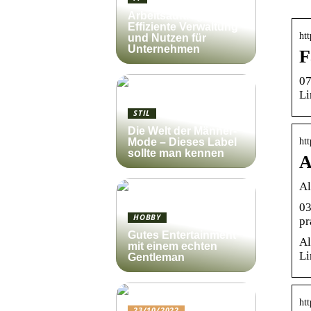
Arbeitsauftrag:
Effiziente Verwaltung
htt
und Nutzen für
Unternehmen
F
07
Li
STIL
Die Welt der Männer-
htt
Mode – Dieses Label
sollte man kennen
A
Al
03
HOBBY
pr
Gutes Entertainment
Al
mit einem echten
Li
Gentleman
htt
23/10/2022