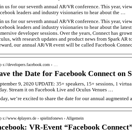
in us for our seventh annual AR/VR conference. This year, vie
cebook leaders and industry visionaries to hear about the …
in us for our seventh annual AR/VR conference. This year, vie
cebook leaders and industry visionaries to hear about the lates
mersive developer sessions. Over the years, Connect has grow
ulus, with research updates and product news from Spark AR t
rward, our annual AR/VR event will be called Facebook Connect t
tp s://developers.facebook.com › …
ave the Date for Facebook Connect on 
ptember 9, 2020 UPDATE: 35+ speakers, 15+ sessions, 1 virtual 
day. Stream it on Facebook Live and Oculus Venues …
day, we’re excited to share the date for our annual augmented a
p s://www.4players.de › spielinfonews › Allgemein
acebook: VR-Event “Facebook Connect”