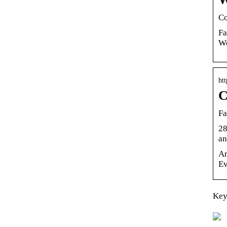
Co
Fa
We
htt
C
Fa
28
an
Am
Ev
Key