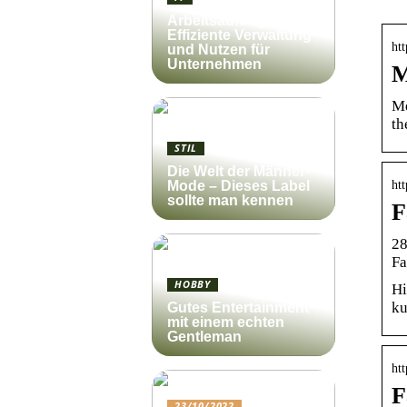
Arbeitsauftrag:
Effiziente Verwaltung
ht
und Nutzen für
Unternehmen
M
Me
th
STIL
Die Welt der Männer-
ht
Mode – Dieses Label
sollte man kennen
F
28
Fa
HOBBY
Hi
ku
Gutes Entertainment
mit einem echten
Gentleman
ht
F
23/10/2022