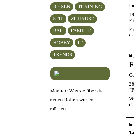
fa
REISEN
TRAINING
19
STIL
ZUHAUSE
Fa
Fa
BAU
FAMILIE
Co
HOBBY
IT
TRENDS
ht
F
Co
28
“F
Männer: Was sie über die
Vo
neuen Rollen wissen
CE
müssen
ht
W