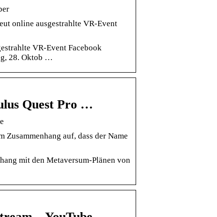
ber
eut online ausgestrahlte VR-Event
sgestrahlte VR-Event Facebook
ag, 28. Oktob …
ulus Quest Pro …
e
sem Zusammenhang auf, dass der Name
nhang mit den Metaversum-Plänen von
tream – YouTube