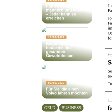
Jo
Fühlen Sie sich
männlich und köstlich
Fa
– Jeder kann es
Jo
erreichen
Fa
im
Oc
19/10/2022
fo
Beginnen Sie noch
heute mit den
gesunden
ht
Gewohnheiten
S
Se
to
02/10/2022
To
Für Sie, die einen
Volvo fahren möchten
htt
f
GELD
BUSINESS