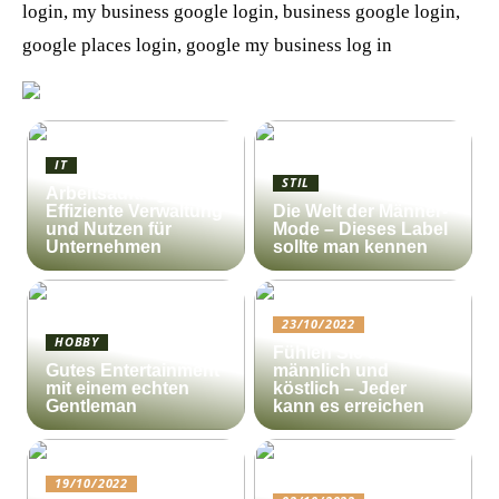
login, my business google login, business google login,
google places login, google my business log in
IT
STIL
Arbeitsauftrag:
Effiziente Verwaltung
Die Welt der Männer-
und Nutzen für
Mode – Dieses Label
Unternehmen
sollte man kennen
23/10/2022
HOBBY
Fühlen Sie sich
Gutes Entertainment
männlich und
mit einem echten
köstlich – Jeder
Gentleman
kann es erreichen
19/10/2022