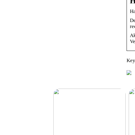
H
Ha
De
re
Ak
Ve
Key