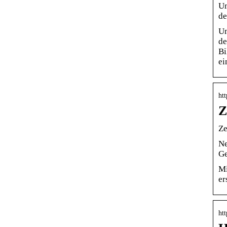
Um
de
Um
de
Bi
ei
htt
Z
Ze
Ne
Ge
Mi
er
htt