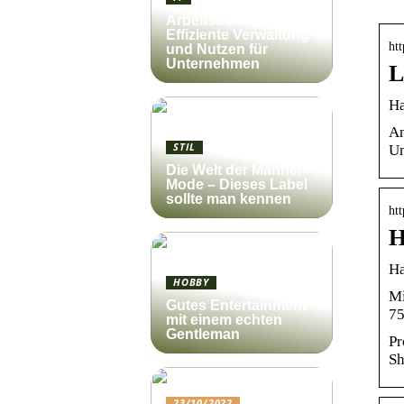
Arbeitsauftrag:
Effiziente Verwaltung
ht
und Nutzen für
Unternehmen
L
Ha
An
STIL
Un
Die Welt der Männer-
Mode – Dieses Label
sollte man kennen
htt
H
Ha
HOBBY
Mi
Gutes Entertainment
75
mit einem echten
Gentleman
Pr
Sh
23/10/2022