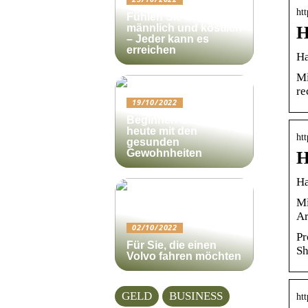
htt
Fühlen Sie sich
männlich und köstlich
H
– Jeder kann es
erreichen
Ha
Mi
re
19/10/2022
Beginnen Sie noch
heute mit den
htt
gesunden
Gewohnheiten
H
Ha
Mi
Ar
02/10/2022
Pr
Für Sie, die einen
Sh
Volvo fahren möchten
GELD
BUSINESS
htt