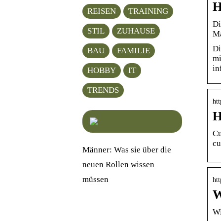
H
REISEN
TRAINING
Di
STIL
ZUHAUSE
Ma
Di
BAU
FAMILIE
mi
in
HOBBY
IT
TRENDS
htt
H
Cu
cu
Männer: Was sie über die
neuen Rollen wissen
müssen
ht
W
Wi