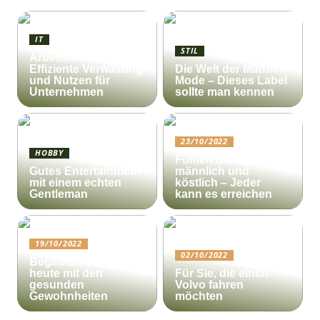
IT
STIL
Arbeitsauftrag:
Effiziente Verwaltung
Die Welt der Männer-
und Nutzen für
Mode – Dieses Label
Unternehmen
sollte man kennen
23/10/2022
HOBBY
Fühlen Sie sich
Gutes Entertainment
männlich und
mit einem echten
köstlich – Jeder
Gentleman
kann es erreichen
19/10/2022
02/10/2022
Beginnen Sie noch
heute mit den
Für Sie, die einen
gesunden
Volvo fahren
Gewohnheiten
möchten