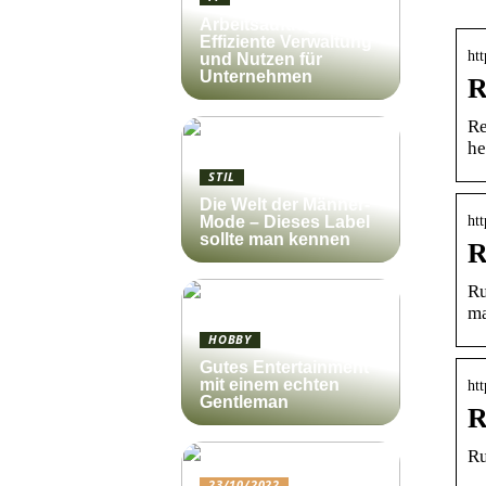
Arbeitsauftrag:
Effiziente Verwaltung
ht
und Nutzen für
Unternehmen
R
Re
he
STIL
Die Welt der Männer-
ht
Mode – Dieses Label
sollte man kennen
R
Ru
ma
HOBBY
Gutes Entertainment
mit einem echten
htt
Gentleman
R
Ru
23/10/2022