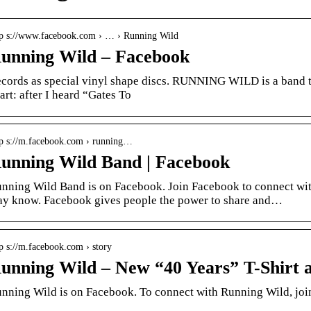
tp s://www.facebook.com › … › Running Wild
unning Wild – Facebook
cords as special vinyl shape discs. RUNNING WILD is a band th
art: after I heard “Gates To
tp s://m.facebook.com › running…
unning Wild Band | Facebook
nning Wild Band is on Facebook. Join Facebook to connect wi
y know. Facebook gives people the power to share and…
p s://m.facebook.com › story
unning Wild – New “40 Years” T-Shirt
nning Wild is on Facebook. To connect with Running Wild, join 