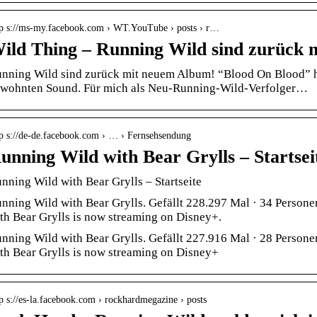
tp s://ms-my.facebook.com › WT.YouTube › posts › r…
ild Thing – Running Wild sind zurück
nning Wild sind zurück mit neuem Album! “Blood On Blood” he
wohnten Sound. Für mich als Neu-Running-Wild-Verfolger…
tp s://de-de.facebook.com › … › Fernsehsendung
unning Wild with Bear Grylls – Startsei
nning Wild with Bear Grylls – Startseite
nning Wild with Bear Grylls. Gefällt 228.297 Mal · 34 Person
th Bear Grylls is now streaming on Disney+.
nning Wild with Bear Grylls. Gefällt 227.916 Mal · 28 Person
th Bear Grylls is now streaming on Disney+
p s://es-la.facebook.com › rockhardmegazine › posts