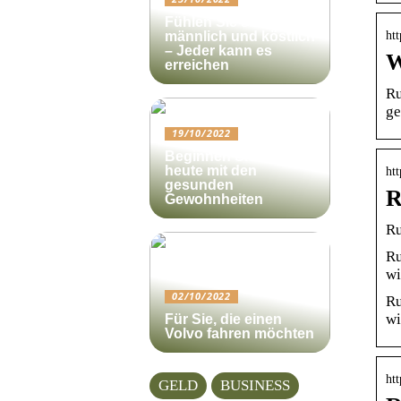
Fühlen Sie sich
ht
männlich und köstlich
– Jeder kann es
W
erreichen
Ru
ge
19/10/2022
Beginnen Sie noch
heute mit den
ht
gesunden
R
Gewohnheiten
Ru
Ru
wi
02/10/2022
Ru
wi
Für Sie, die einen
Volvo fahren möchten
htt
GELD
BUSINESS