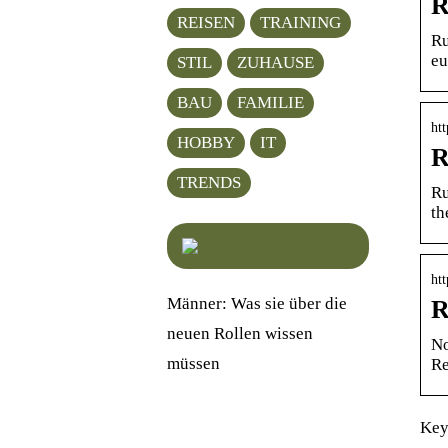
R
REISEN
TRAINING
Ru
eu
STIL
ZUHAUSE
BAU
FAMILIE
ht
HOBBY
IT
R
TRENDS
Ru
th
ht
Männer: Was sie über die
R
neuen Rollen wissen
No
müssen
Re
Key