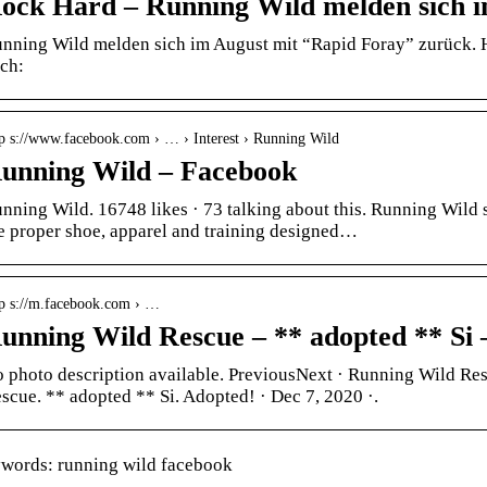
ock Hard – Running Wild melden sich 
nning Wild melden sich im August mit “Rapid Foray” zurück. H
ch:
tp s://www.facebook.com › … › Interest › Running Wild
unning Wild – Facebook
nning Wild. 16748 likes · 73 talking about this. Running Wild sp
e proper shoe, apparel and training designed…
tp s://m.facebook.com › …
unning Wild Rescue – ** adopted ** Si
 photo description available. PreviousNext · Running Wild Res
scue. ** adopted ** Si. Adopted! · Dec 7, 2020 ·.
words: running wild facebook