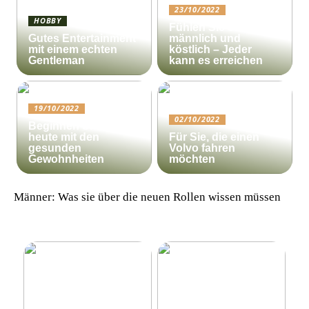
23/10/2022
HOBBY
Fühlen Sie sich
Gutes Entertainment
männlich und
mit einem echten
köstlich – Jeder
Gentleman
kann es erreichen
19/10/2022
02/10/2022
Beginnen Sie noch
heute mit den
Für Sie, die einen
gesunden
Volvo fahren
Gewohnheiten
möchten
Männer: Was sie über die neuen Rollen wissen müssen