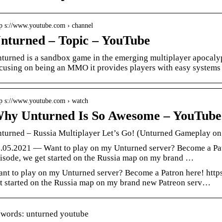
tp s://www.youtube.com › channel
nturned – Topic – YouTube
turned is a sandbox game in the emerging multiplayer apocalyp
cusing on being an MMO it provides players with easy system
tp s://www.youtube.com › watch
hy Unturned Is So Awesome – YouTube
turned – Russia Multiplayer Let’s Go! (Unturned Gameplay on
.05.2021 — Want to play on my Unturned server? Become a Patr
isode, we get started on the Russia map on my brand …
nt to play on my Unturned server? Become a Patron here! https
t started on the Russia map on my brand new Patreon serv…
words: unturned youtube