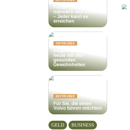
Fühlen Sie sich
männlich und köstlich
– Jeder kann es
erreichen
19/10/2022
Beginnen Sie noch
heute mit den
gesunden
Gewohnheiten
02/10/2022
Für Sie, die einen
Volvo fahren möchten
GELD
BUSINESS