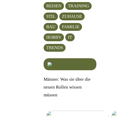
REISEN
TRAINING
STIL
ZUHAUSE
BAU
FAMILIE
HOBBY
IT
TRENDS
Männer: Was sie über die
neuen Rollen wissen
müssen