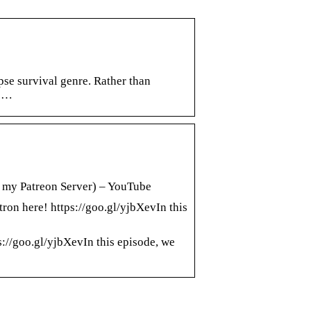
se survival genre. Rather than
s …
 my Patreon Server) – YouTube
on here! https://goo.gl/yjbXevIn this
://goo.gl/yjbXevIn this episode, we