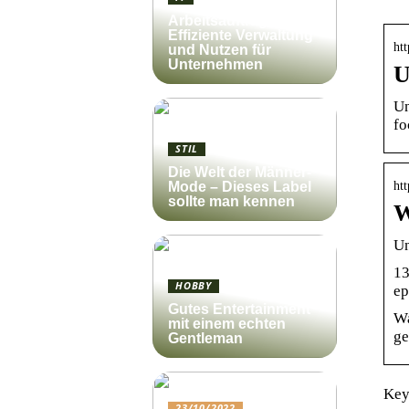
Arbeitsauftrag:
Effiziente Verwaltung
ht
und Nutzen für
Unternehmen
U
Un
fo
STIL
Die Welt der Männer-
ht
Mode – Dieses Label
sollte man kennen
W
Un
13
HOBBY
ep
Gutes Entertainment
Wa
mit einem echten
ge
Gentleman
Key
23/10/2022