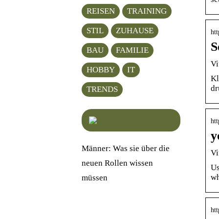
REISEN
TRAINING
STIL
ZUHAUSE
htt
S
BAU
FAMILIE
Vi
HOBBY
IT
Kl
dr
TRENDS
htt
y
Männer: Was sie über die
Vi
neuen Rollen wissen
Us
wh
müssen
ht