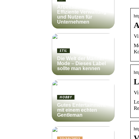
Arbeitsauftrag:
Effiziente Verwaltung
htt
und Nutzen für
Unternehmen
A
Vi
Me
STIL
Ko
Die Welt der Männer-
Mode – Dieses Label
sollte man kennen
htt
L
Vi
HOBBY
Lo
Gutes Entertainment
Re
mit einem echten
Gentleman
ht
V
23/10/2022