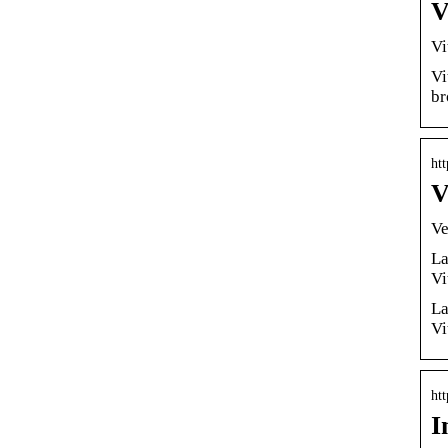
V
Vi
Vi
br
ht
V
Ve
La
Vi
La
Vi
htt
I