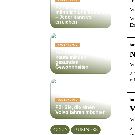
Fühlen Sie sich
Vi
männlich und köstlich
– Jeder kann es
Vi
erreichen
Ex
htt
19/10/2022
N
Beginnen Sie noch
heute mit den
gesunden
Vi
Gewohnheiten
2.
mü
htt
02/10/2022
V
Für Sie, die einen
Volvo fahren möchten
Vi
2.
GELD
BUSINESS
se