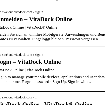
p s://cloud.vitadock.com › signin
nmelden – VitaDock Online
taDock Online | VitaDock® Online
lden Sie sich an, um Ihre Mobilgeräte, Anwendungen und Benu
ntos zu verwalten. Eingeloggt bleiben. Passwort vergessen
p s://cloud.vitadock.com › signin
ogin – VitaDock Online
taDock Online | VitaDock Online
g in to manage your mobile devices, applications and user dat
member me. Forgot password · Sign Up. Sign in with …
tp s://cloud.vitadock.com › …
itaDock Online | VitaDock® Online