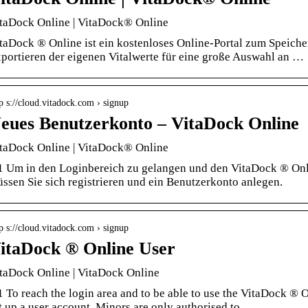
taDock Online | VitaDock® Online
taDock ® Online ist ein kostenloses Online-Portal zum Speich
portieren der eigenen Vitalwerte für eine große Auswahl an …
p s://cloud.vitadock.com › signup
eues Benutzerkonto – VitaDock Online
taDock Online | VitaDock® Online
1 Um in den Loginbereich zu gelangen und den VitaDock ® Onl
ssen Sie sich registrieren und ein Benutzerkonto anlegen.
p s://cloud.vitadock.com › signup
itaDock ® Online User
taDock Online | VitaDock Online
1 To reach the login area and to be able to use the VitaDock ® 
t up a user account. Minors are only authorised to …