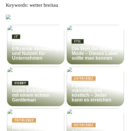
Keywords: wetter breitau
IT
STIL
Arbeitsauftrag:
Effiziente Verwaltung
Die Welt der Männer-
und Nutzen für
Mode – Dieses Label
Unternehmen
sollte man kennen
23/10/2022
HOBBY
Fühlen Sie sich
Gutes Entertainment
männlich und
mit einem echten
köstlich – Jeder
Gentleman
kann es erreichen
19/10/2022
02/10/2022
Beginnen Sie noch