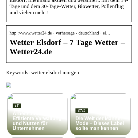
Elsdorf, Rheinland aktuell und detailliert. Mit dem 14-
Tage und dem 30-Tage-Wetter, Biowetter, Pollenflug
und vielem mehr!
http ://www.wetter24.de › vorhersage › deutschland › el…
Wetter Elsdorf – 7 Tage Wetter –
Wetter24.de
Keywords: wetter elsdorf morgen
IT
STIL
Arbeitsauftrag:
Effiziente Verwaltung
Die Welt der Männer-
und Nutzen für
Mode – Dieses Label
Unternehmen
sollte man kennen