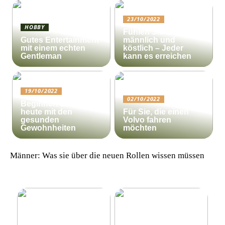
23/10/2022
HOBBY
Fühlen Sie sich
Gutes Entertainment
männlich und
mit einem echten
köstlich – Jeder
Gentleman
kann es erreichen
19/10/2022
02/10/2022
Beginnen Sie noch
heute mit den
Für Sie, die einen
gesunden
Volvo fahren
Gewohnheiten
möchten
Männer: Was sie über die neuen Rollen wissen müssen