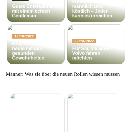
Fühlen Sie sich
Gutes Entertainment
männlich und
mit einem echten
köstlich – Jeder
Gentleman
kann es erreichen
19/10/2022
02/10/2022
Beginnen Sie noch
heute mit den
Für Sie, die einen
gesunden
Volvo fahren
Gewohnheiten
möchten
Männer: Was sie über die neuen Rollen wissen müssen