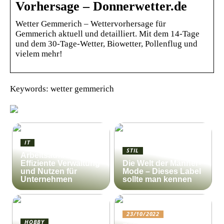
Vorhersage – Donnerwetter.de
Wetter Gemmerich – Wettervorhersage für
Gemmerich aktuell und detailliert. Mit dem 14-Tage
und dem 30-Tage-Wetter, Biowetter, Pollenflug und
vielem mehr!
Keywords: wetter gemmerich
IT
STIL
Arbeitsauftrag:
Effiziente Verwaltung
Die Welt der Männer-
und Nutzen für
Mode – Dieses Label
Unternehmen
sollte man kennen
23/10/2022
HOBBY