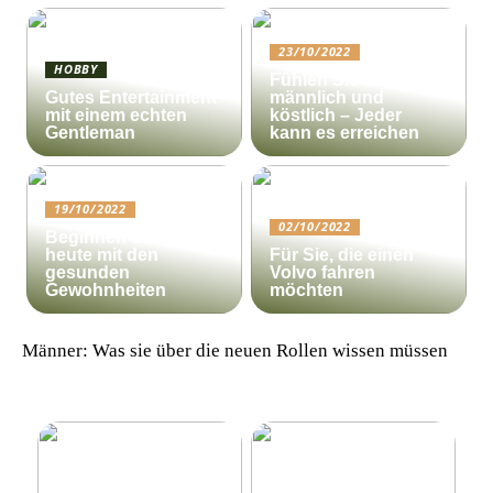
23/10/2022
HOBBY
Fühlen Sie sich
Gutes Entertainment
männlich und
mit einem echten
köstlich – Jeder
Gentleman
kann es erreichen
19/10/2022
02/10/2022
Beginnen Sie noch
heute mit den
Für Sie, die einen
gesunden
Volvo fahren
Gewohnheiten
möchten
Männer: Was sie über die neuen Rollen wissen müssen