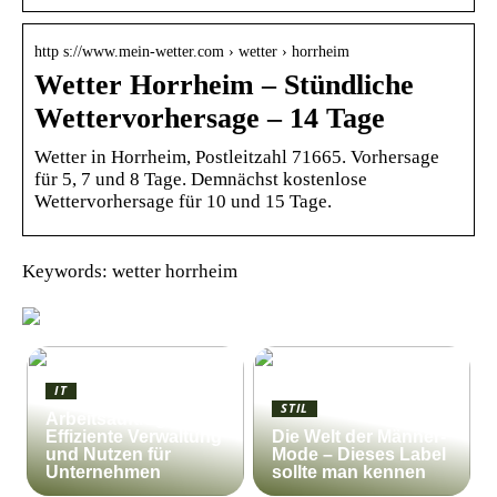
http s://www.mein-wetter.com › wetter › horrheim
Wetter Horrheim – Stündliche
Wettervorhersage – 14 Tage
Wetter in Horrheim, Postleitzahl 71665. Vorhersage
für 5, 7 und 8 Tage. Demnächst kostenlose
Wettervorhersage für 10 und 15 Tage.
Keywords: wetter horrheim
IT
STIL
Arbeitsauftrag:
Effiziente Verwaltung
Die Welt der Männer-
und Nutzen für
Mode – Dieses Label
Unternehmen
sollte man kennen