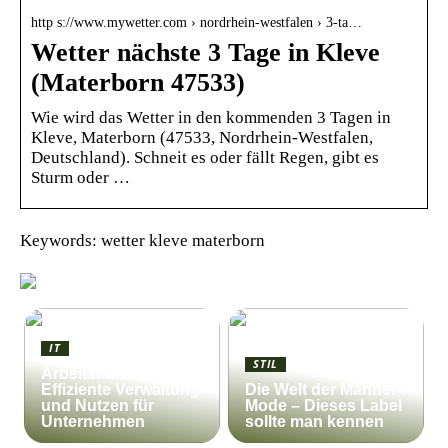
http s://www.mywetter.com › nordrhein-westfalen › 3-ta…
Wetter nächste 3 Tage in Kleve
(Materborn 47533)
Wie wird das Wetter in den kommenden 3 Tagen in
Kleve, Materborn (47533, Nordrhein-Westfalen,
Deutschland). Schneit es oder fällt Regen, gibt es
Sturm oder …
Keywords: wetter kleve materborn
IT
STIL
Arbeitsauftrag:
Effiziente Verwaltung
Die Welt der Männer-
und Nutzen für
Mode – Dieses Label
Unternehmen
sollte man kennen