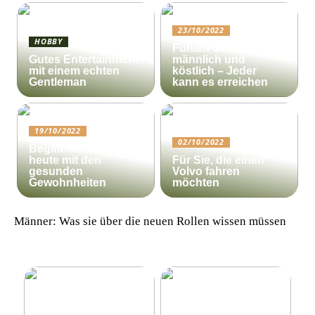
23/10/2022
HOBBY
Fühlen Sie sich
Gutes Entertainment
männlich und
mit einem echten
köstlich – Jeder
Gentleman
kann es erreichen
19/10/2022
02/10/2022
Beginnen Sie noch
heute mit den
Für Sie, die einen
gesunden
Volvo fahren
Gewohnheiten
möchten
Männer: Was sie über die neuen Rollen wissen müssen