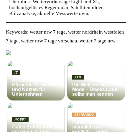
Überblick: Wettervorhersage Light und XL,
hochaufgelöstes Regenradar, Satellitenbilder,
Blitzanalyse, aktuelle Messwerte uvm.
Keywords: wetter nrw 7 tage, wetter nordrhein westfalen
7 tage, wetter nrw 7 tage vorschau, wetter 7 tage nrw
IT
STIL
Arbeitsauftrag:
Effiziente Verwaltung
Die Welt der Männer-
und Nutzen für
Mode – Dieses Label
Unternehmen
sollte man kennen
23/10/2022
HOBBY
Fühlen Sie sich
Gutes Entertainment
männlich und
mit einem echten
köstlich – Jeder