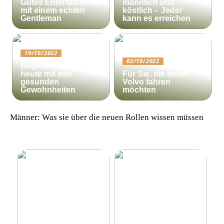
Gutes Entertainment
männlich und
mit einem echten
köstlich – Jeder
Gentleman
kann es erreichen
19/10/2022
02/10/2022
Beginnen Sie noch
heute mit den
Für Sie, die einen
gesunden
Volvo fahren
Gewohnheiten
möchten
Männer: Was sie über die neuen Rollen wissen müssen