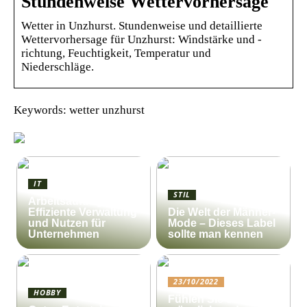
Stundenweise Wettervorhersage
Wetter in Unzhurst. Stundenweise und detaillierte
Wettervorhersage für Unzhurst: Windstärke und -
richtung, Feuchtigkeit, Temperatur und
Niederschläge.
Keywords: wetter unzhurst
IT
STIL
Arbeitsauftrag:
Effiziente Verwaltung
Die Welt der Männer-
und Nutzen für
Mode – Dieses Label
Unternehmen
sollte man kennen
23/10/2022
HOBBY
Fühlen Sie sich