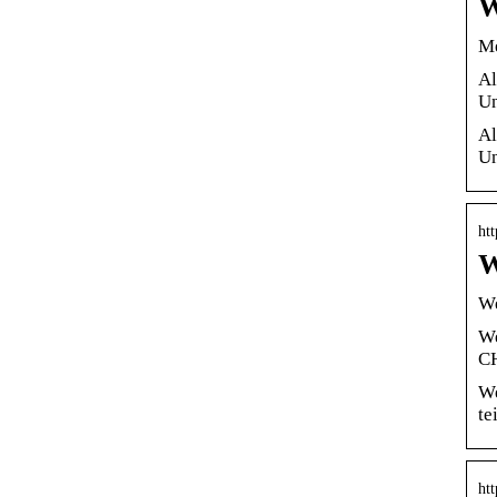
W
Me
Al
Un
Al
Un
htt
W
We
We
CH
We
te
ht