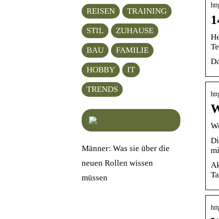
htt
REISEN
TRAINING
1
STIL
ZUHAUSE
He
Te
BAU
FAMILIE
Da
HOBBY
IT
TRENDS
htt
W
We
Di
Männer: Was sie über die
mi
neuen Rollen wissen
Ak
Ta
müssen
htt