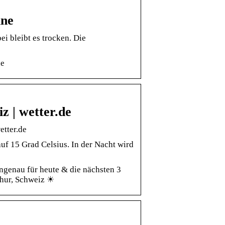
ine
i bleibt es trocken. Die
de
z | wetter.de
etter.de
uf 15 Grad Celsius. In der Nacht wird
ngenau für heute & die nächsten 3
thur, Schweiz ☀