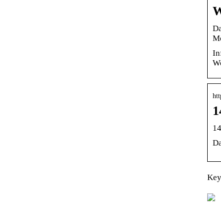
W
Da
Mo
In
We
htt
1
14
Da
Key