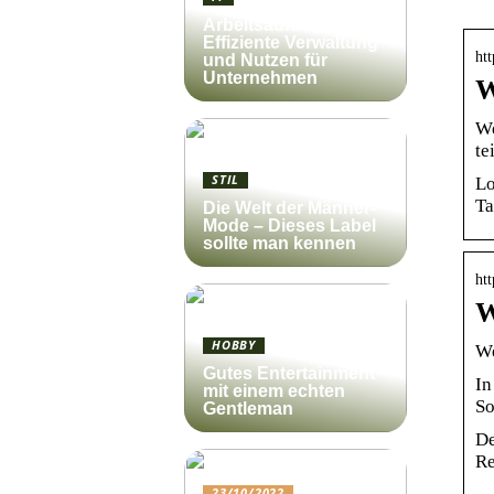
Arbeitsauftrag:
Effiziente Verwaltung
htt
und Nutzen für
Unternehmen
W
We
te
STIL
Lo
Ta
Die Welt der Männer-
Mode – Dieses Label
sollte man kennen
ht
W
HOBBY
We
Gutes Entertainment
In
mit einem echten
So
Gentleman
De
Re
23/10/2022