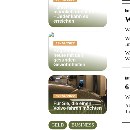
Fühlen Sie sich
ht
männlich und köstlich
– Jeder kann es
W
erreichen
We
We
19/10/2022
Im
Beginnen Sie noch
Wi
heute mit den
We
gesunden
Gewohnheiten
htt
6
02/10/2022
We
Für Sie, die einen
Ak
Volvo fahren möchten
Ta
GELD
BUSINESS