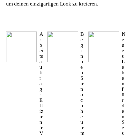
um deinen einzigartigen Look zu kreieren.
A
B
N
r
e
e
b
g
u
ei
i
e
ts
n
s
a
n
L
u
e
e
ft
n
b
r
S
e
a
ie
n
g
n
f
:
o
ü
E
c
r
ff
h
d
iz
h
e
ie
e
n
n
u
S
te
te
e
V
m
s