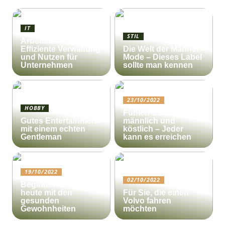
IT
STIL
Arbeitsauftrag:
Effiziente Verwaltung
Die Welt der Männer-
und Nutzen für
Mode – Dieses Label
Unternehmen
sollte man kennen
23/10/2022
HOBBY
Fühlen Sie sich
Gutes Entertainment
männlich und
mit einem echten
köstlich – Jeder
Gentleman
kann es erreichen
19/10/2022
02/10/2022
Beginnen Sie noch
heute mit den
Für Sie, die einen
gesunden
Volvo fahren
Gewohnheiten
möchten