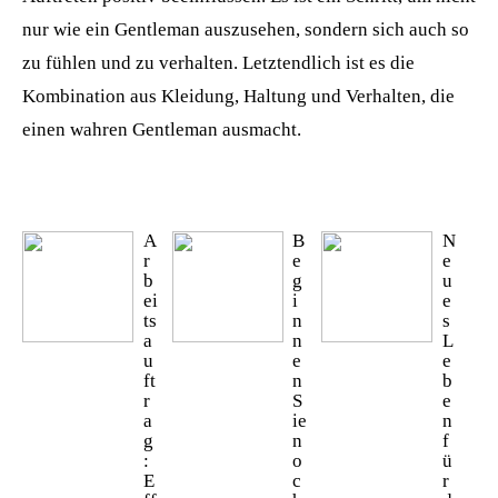
nur wie ein Gentleman auszusehen, sondern sich auch so
zu fühlen und zu verhalten. Letztendlich ist es die
Kombination aus Kleidung, Haltung und Verhalten, die
einen wahren Gentleman ausmacht.
A
B
N
r
e
e
b
g
u
ei
i
e
ts
n
s
a
n
L
u
e
e
ft
n
b
r
S
e
a
ie
n
g
n
f
:
o
ü
E
c
r