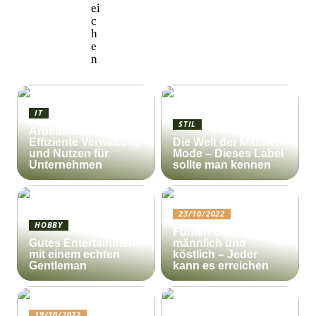
ei
c
h
e
n
IT
STIL
Arbeitsauftrag:
Effiziente Verwaltung
Die Welt der Männer-
und Nutzen für
Mode – Dieses Label
Unternehmen
sollte man kennen
23/10/2022
HOBBY
Fühlen Sie sich
Gutes Entertainment
männlich und
mit einem echten
köstlich – Jeder
Gentleman
kann es erreichen
19/10/2022