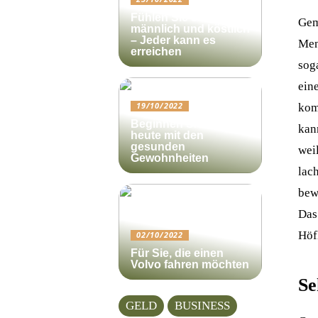
Fühlen Sie sich
Gem
männlich und köstlich
– Jeder kann es
Men
erreichen
soga
ein
kom
19/10/2022
Beginnen Sie noch
kan
heute mit den
gesunden
weil
Gewohnheiten
lach
bew
Das
Höfl
02/10/2022
Für Sie, die einen
Volvo fahren möchten
Se
GELD
BUSINESS