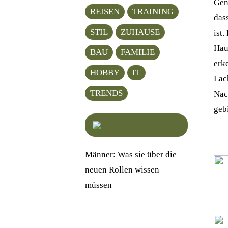
Gen
REISEN
TRAINING
das
STIL
ZUHAUSE
ist.
Hau
BAU
FAMILIE
erk
HOBBY
IT
Lac
TRENDS
Nac
geb
Männer: Was sie über die
neuen Rollen wissen
müssen