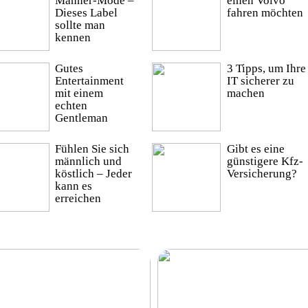
Männer-Mode –
einen Volvo
Dieses Label
fahren möchten
sollte man
kennen
Gutes
3 Tipps, um Ihre
Entertainment
IT sicherer zu
mit einem
machen
echten
Gentleman
Fühlen Sie sich
Gibt es eine
männlich und
günstigere Kfz-
köstlich – Jeder
Versicherung?
kann es
erreichen