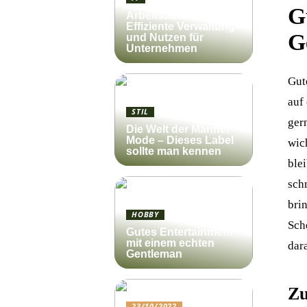
G
Arbeitsauftrag:
Effiziente Verwaltung
G
und Nutzen für
Unternehmen
Gut
auf
STIL
gern
Die Welt der Männer-
Mode – Dieses Label
wich
sollte man kennen
blei
sch
bri
HOBBY
Sch
Gutes Entertainment
mit einem echten
dara
Gentleman
Zu
23/10/2022