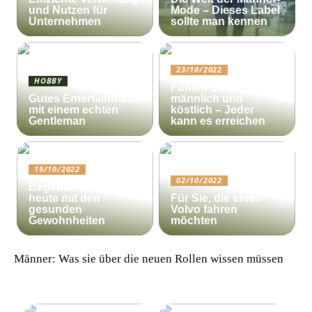
und Nutzen für
Mode – Dieses Label
Unternehmen
sollte man kennen
23/10/2022
HOBBY
Fühlen Sie sich
Gutes Entertainment
männlich und
mit einem echten
köstlich – Jeder
Gentleman
kann es erreichen
19/10/2022
02/10/2022
Beginnen Sie noch
heute mit den
Für Sie, die einen
gesunden
Volvo fahren
Gewohnheiten
möchten
Männer: Was sie über die neuen Rollen wissen müssen