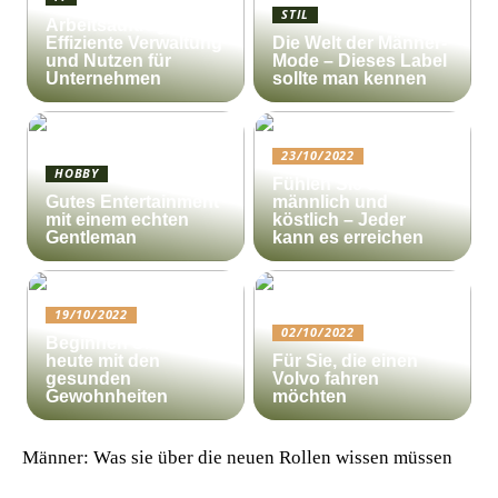
STIL
Arbeitsauftrag:
Effiziente Verwaltung
Die Welt der Männer-
und Nutzen für
Mode – Dieses Label
Unternehmen
sollte man kennen
23/10/2022
HOBBY
Fühlen Sie sich
Gutes Entertainment
männlich und
mit einem echten
köstlich – Jeder
Gentleman
kann es erreichen
19/10/2022
02/10/2022
Beginnen Sie noch
heute mit den
Für Sie, die einen
gesunden
Volvo fahren
Gewohnheiten
möchten
Männer: Was sie über die neuen Rollen wissen müssen