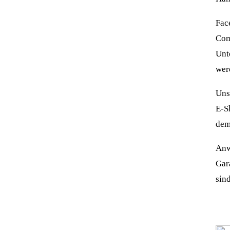
Fac
Com
Unt
wer
Uns
E-S
dem
Anw
Gar
sind