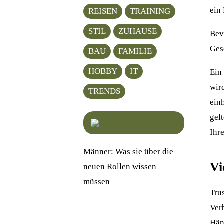
ein
REISEN
TRAINING
STIL
ZUHAUSE
Bev
Ges
BAU
FAMILIE
HOBBY
IT
Ein
wird
TRENDS
ein
gel
Ihr
Männer: Was sie über die
Vi
neuen Rollen wissen
müssen
Tru
Ver
Hän