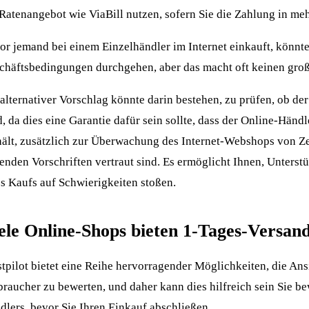
 Ratenangebot wie ViaBill nutzen, sofern Sie die Zahlung in m
or jemand bei einem Einzelhändler im Internet einkauft, könnte
chäftsbedingungen durchgehen, aber das macht oft keinen gro
 alternativer Vorschlag könnte darin bestehen, zu prüfen, ob d
, da dies eine Garantie dafür sein sollte, dass der Online-Händ
hält, zusätzlich zur Überwachung des Internet-Webshops von Zei
tenden Vorschriften vertraut sind. Es ermöglicht Ihnen, Unterst
es Kaufs auf Schwierigkeiten stoßen.
ele Online-Shops bieten 1-Tages-Versan
stpilot bietet eine Reihe hervorragender Möglichkeiten, die An
braucher zu bewerten, und daher kann dies hilfreich sein Sie b
dlers, bevor Sie Ihren Einkauf abschließen.