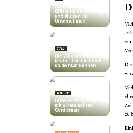
Di
Arbeitsauftrag:
Effiziente Verwaltung
und Nutzen für
Unternehmen
Viel
sof
ein
STIL
Ver
Die Welt der Männer-
Mode – Dieses Label
Die
sollte man kennen
verw
Vie
HOBBY
abe
Gutes Entertainment
Zeit
mit einem echten
Gentleman
zu 
Ein
23/10/2022