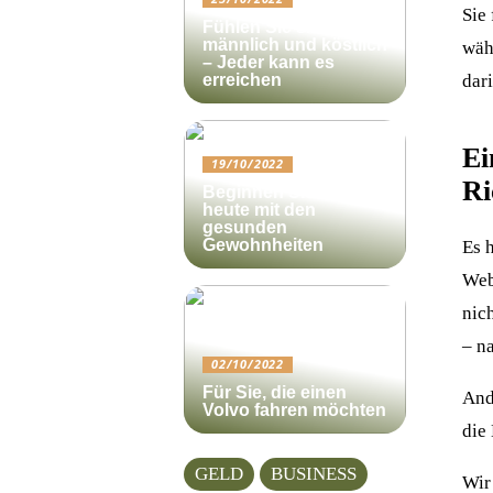
Sie
Fühlen Sie sich
männlich und köstlich
wäh
– Jeder kann es
dari
erreichen
Ei
19/10/2022
Ri
Beginnen Sie noch
heute mit den
gesunden
Gewohnheiten
Es h
Web
nic
– n
02/10/2022
Für Sie, die einen
And
Volvo fahren möchten
die 
GELD
BUSINESS
Wir