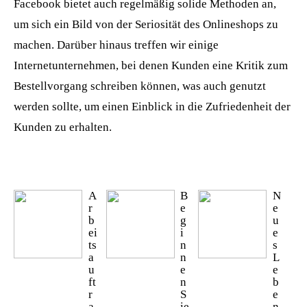
Facebook bietet auch regelmäßig solide Methoden an,
um sich ein Bild von der Seriosität des Onlineshops zu
machen. Darüber hinaus treffen wir einige
Internetunternehmen, bei denen Kunden eine Kritik zum
Bestellvorgang schreiben können, was auch genutzt
werden sollte, um einen Einblick in die Zufriedenheit der
Kunden zu erhalten.
A
B
N
r
e
e
b
g
u
ei
i
e
ts
n
s
a
n
L
u
e
e
ft
n
b
r
S
e
a
ie
n