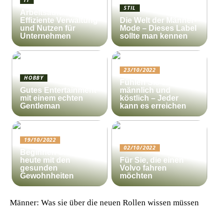
STIL
Arbeitsauftrag:
Effiziente Verwaltung
Die Welt der Männer-
und Nutzen für
Mode – Dieses Label
Unternehmen
sollte man kennen
23/10/2022
HOBBY
Fühlen Sie sich
Gutes Entertainment
männlich und
mit einem echten
köstlich – Jeder
Gentleman
kann es erreichen
19/10/2022
02/10/2022
Beginnen Sie noch
heute mit den
Für Sie, die einen
gesunden
Volvo fahren
Gewohnheiten
möchten
Männer: Was sie über die neuen Rollen wissen müssen