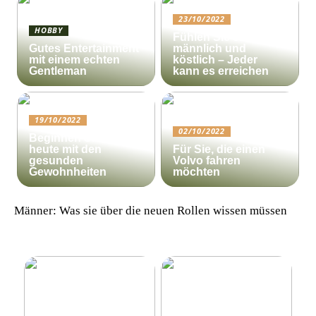
23/10/2022
HOBBY
Fühlen Sie sich
Gutes Entertainment
männlich und
mit einem echten
köstlich – Jeder
Gentleman
kann es erreichen
19/10/2022
02/10/2022
Beginnen Sie noch
heute mit den
Für Sie, die einen
gesunden
Volvo fahren
Gewohnheiten
möchten
Männer: Was sie über die neuen Rollen wissen müssen